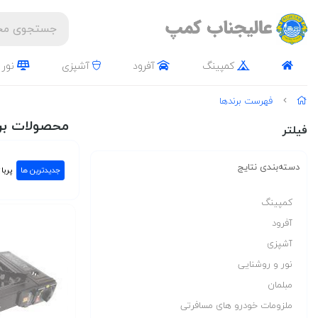
کمپینگ
آفرود
آشپزی
نور 
فهرست برندها
محصولات برن
فیلتر
دسته‌بندی نتایج
جدیدترین ها
پربا
کمپینگ
آفرود
آشپزی
نور و روشنایی
مبلمان
ملزومات خودرو های مسافرتی