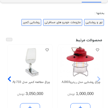
بخشها :
نور و روشنایی
ملزومات خودرو های مسافرتی
روشنایی کمپر
محصولات مرتبط
چراغ روشنایی مدل ریتروAJ003
چراغ مطالعه کمپر مدل Aj-733
3,050,000
1,000,000
تومان
تومان