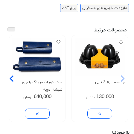
ملزومات خودرو های مسافرتی
یراق آلات
محصولات مرتبط
جا تخم مرغ 2 تایی
ست ادویه کمپینگ با جای
شیشه ادویه
640,000
130,000
تومان
تومان
بازخوردها