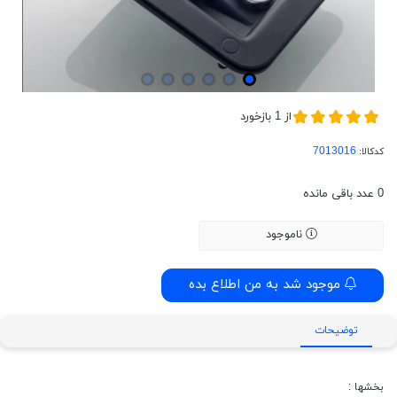
از
1
بازخورد
کدکالا:
0
عدد باقی مانده
ناموجود
موجود شد به من اطلاع بده
توضیحات
بخشها :