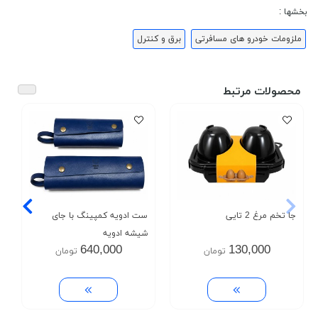
بخشها :
ملزومات خودرو های مسافرتی
برق و کنترل
محصولات مرتبط
جا تخم مرغ 2 تایی
ست ادویه کمپینگ با جای
شیشه ادویه
640,000
130,000
تومان
تومان