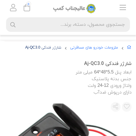
0
ملزومات خودرو های مسافرتی
شارژر فندکی Aj-QC3.0
شارژر فندکی Aj-QC3.0
ابعاد پنل 5.5*48*64 میلی متر
جنس بدنه پلاستیک
ولتاژ ورودی 12-24 ولت
دارای درپوش ضدآب