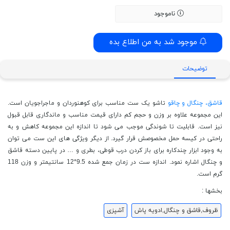
ناموجود
موجود شد به من اطلاع بده
توضیحات
قاشق، چنگال و چاقو
تاشو یک ست مناسب برای کوهنوردان و ماجراجویان است.
این مجموعه علاوه بر وزن و حجم کم دارای قیمت مناسب و ماندگاری قابل قبول
نیز است. قابلیت تا شوندگی موجب می شود تا اندازه این مجموعه کاهش و به
راحتی در کیسه حمل مخصوصش قرار گیرد. از دیگر ویژگی های این ست می توان
به وجود ابزار چندکاره برای باز کردن درب قوطی، بطری و … در پایین دسته قاشق
و چنگال اشاره نمود. اندازه ست در زمان جمع شده 9.5*12 سانتیمتر و وزن 118
گرم است.
بخشها :
ظروف,قاشق و چنگال,ادویه پاش
آشپزی