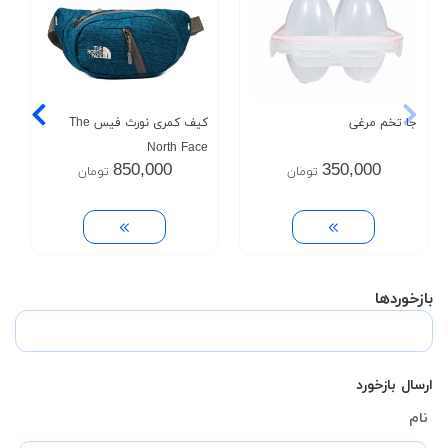
جا تخم مرغی
کیف کمری نورث فیس The
North Face
850,000
350,000
تومان
تومان
بازخوردها
ارسال بازخورد
نام