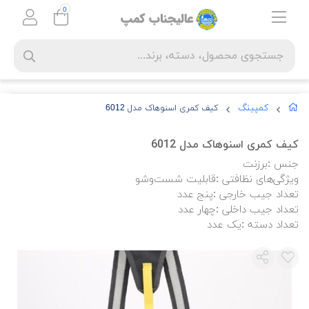
0
کمپینگ
کیف کمری اسنوهاک مدل 6012
کیف کمری اسنوهاک مدل 6012
جنس :برزنت
ویژگی‌های نظافتی :قابلیت شست‌وشو
تعداد جیب خارجی :پنج عدد
تعداد جیب داخلی :چهار عدد
تعداد دسته :یک عدد