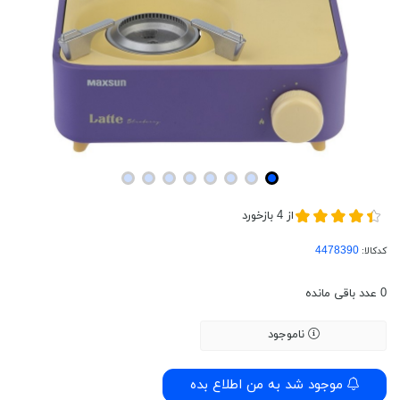
از
4
بازخورد
کدکالا:
0
عدد باقی مانده
ناموجود
موجود شد به من اطلاع بده