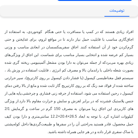
توضیحات
افراد زیادی هستند که در کمپ یا مسافرت یا حتی هنگام کوه‌نوردی، به استفاده از
اجاق‌گازی مناسب با قابلیت حمل نیاز دارند تا در مواقع لزوم، برای غذاپختن و حتی
گرم‌کردن خود از آن استفاده کنند. اجاق سفریمکسسان در ابعادی مناسب و وزنی
بسیار کم عرضه شده و انتخابی بسیار مناسب برای شماست. این اجاق از ویژگی‌های
زیادی بهره می‌بردکه از جمله می‌توان به دارا بودن مشعل آلمینیومی ریخته گری شده
بصورت شعله داخلی با راندمان بالا و مصرف کم انرژی ، قابلیت استفاده در وزش باد ،
سیستم قفل مغناطیسی کپسول (با فشار دادن کپسول بر روی کارتریج)، سپر حرارتی
ساخته شده از فولاد ضد زنگ که بر روی کارتیریج گاز ثابت شده و مانع از بالا رفتن دمای
کپسول د رحین استفاده می شود، استفاده از جرقه زنی فشاری و چرخشی،پایه هایی از
جنس پلاستیک فشرده که در برابر لغزش و سایش و حرارت مقاوم بالا دارد.از ویژگی
های کاربردی این اجاق زیبا می‌توان به مصرف 150 گرم در ساعت و گرمایش 2/1
کیلووات اشاره کرد. با توجه به ابعاد 26.5×20.4×12.2 سانتی‌متری و دارا بودن کیف
حمل محصول، قادر هستید به‌راحتی آن را در سفرها و طبیعت‌گردی‌ها داخل کوله‌پشتی
یا ساک سفری قرار داده و در هر جایی همراه داشته باشید.