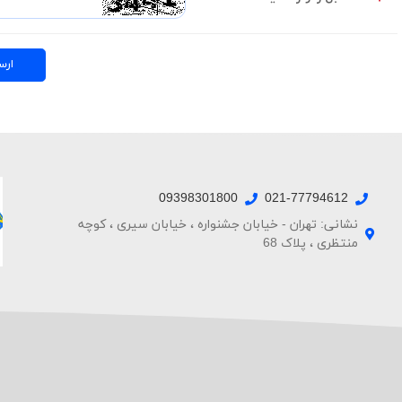
ارس
09398301800
021-77794612
نشانی: تهران - خیابان جشنواره ، خیابان سیری ، کوچه
منتظری ، پلاک 68