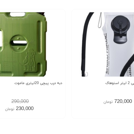
وهاک
دبه درب پیچی 20لیتری ماموت
720,000
290,000
تومان
230,000
تومان