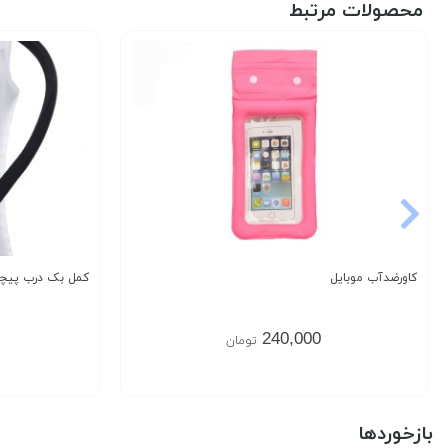
محصولات مرتبط
کاورضدآب موبایل
کمل بک درب پیچی 2 لیتر اسن
240,000
تومان
بازخوردها