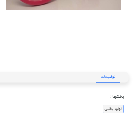
توضیحات
بخشها :
لوازم جانبی